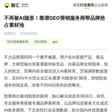
首页
首页
行业资讯
行业资讯
新榜
新榜
登录
登录
不再被AI隐形！靠谱GEO营销服务商帮品牌抢
营销服务
占素材池
投公众号
投微信群
新榜智汇
2026/06/08
GEO营销服务商
GEO营销
geo
达人推广
营销智库
不少品牌遇到同一个棘手难题。用户在AI里搜产品、查品
小红书聚光投放
爆文灵感库
牌，大模型输出答案通篇对标竞品，自家品牌全程隐身，投
入的软文、官网内容全都没进入AI素材库。艾瑞调研数据显
热门服务
示，近69%中大型企业正在遭遇“AI隐形化”困境，营销投放
成本持续走高，却拿不到AI问答的自然曝光。
小红书投放0元起
APP新媒体推广
想要跳出被动隐形的困局，核心解法就是布局GEO，依托
文旅新媒体营销
小红书素人推广
专业服务商搭建专属品牌素材池，让品牌信息被各大生成式
AI收录调用。下文依托行业实测数据，拆分国内外优质服务