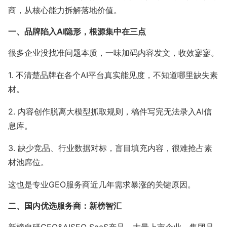
流量赚钱
商，从核心能力拆解落地价值。
公众号接单
媒介合作
一、品牌陷入AI隐形，根源集中在三点
很多企业没找准问题本质，一味加码内容发文，收效寥寥。
低粉爆文
1. 不清楚品牌在各个AI平台真实能见度，不知道哪里缺失素
材。
有赚资讯
2. 内容创作脱离大模型抓取规则，稿件写完无法录入AI信
深度观察
推广投放
息库。
接单变现
新媒体运营
3. 缺少竞品、行业数据对标，盲目填充内容，很难抢占素
材池席位。
运营动态
这也是专业GEO服务商近几年需求暴涨的关键原因。
行业报告
二、国内优选服务商：新榜智汇