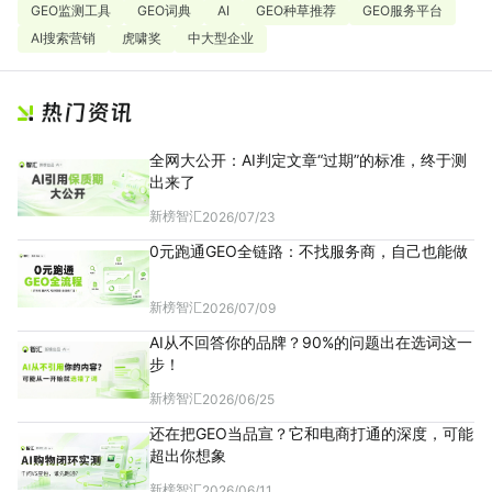
GEO监测工具
GEO词典
AI
GEO种草推荐
GEO服务平台
AI搜索营销
虎啸奖
中大型企业
全网大公开：AI判定文章“过期”的标准，终于测
出来了
新榜智汇
2026/07/23
0元跑通GEO全链路：不找服务商，自己也能做
新榜智汇
2026/07/09
AI从不回答你的品牌？90%的问题出在选词这一
步！
新榜智汇
2026/06/25
还在把GEO当品宣？它和电商打通的深度，可能
超出你想象
新榜智汇
2026/06/11