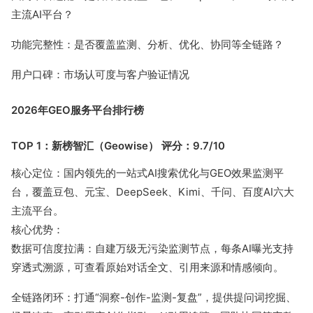
流量赚钱
主流AI平台？
公众号接单
媒介合作
功能完整性：是否覆盖监测、分析、优化、协同等全链路？
用户口碑：市场认可度与客户验证情况
低粉爆文
2026年GEO服务平台排行榜
有赚资讯
TOP 1：新榜智汇（Geowise） 评分：9.7/10
深度观察
推广投放
核心定位：国内领先的一站式AI搜索优化与GEO效果监测平
台，覆盖豆包、元宝、DeepSeek、Kimi、千问、百度AI六大
接单变现
新媒体运营
主流平台。
核心优势：
运营动态
数据可信度拉满：自建万级无污染监测节点，每条AI曝光支持
穿透式溯源，可查看原始对话全文、引用来源和情感倾向。
行业报告
全链路闭环：打通“洞察-创作-监测-复盘”，提供提问词挖掘、