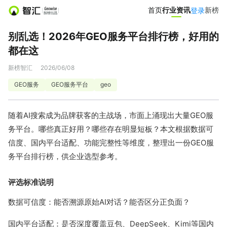
首页
首页
行业资讯
行业资讯
新榜
新榜
登录
登录
别乱选！2026年GEO服务平台排行榜，好用的
营销服务
都在这
投公众号
投微信群
新榜智汇
2026/06/08
GEO服务
GEO服务平台
geo
达人推广
营销智库
随着AI搜索成为品牌获客的主战场，市面上涌现出大量GEO服
小红书聚光投放
爆文灵感库
务平台。哪些真正好用？哪些存在明显短板？本文根据数据可
信度、国内平台适配、功能完整性等维度，整理出一份GEO服
热门服务
务平台排行榜，供企业选型参考。
小红书投放0元起
APP新媒体推广
评选标准说明
数据可信度：能否溯源原始AI对话？能否区分正负面？
文旅新媒体营销
小红书素人推广
国内平台适配：是否深度覆盖豆包、DeepSeek、Kimi等国内