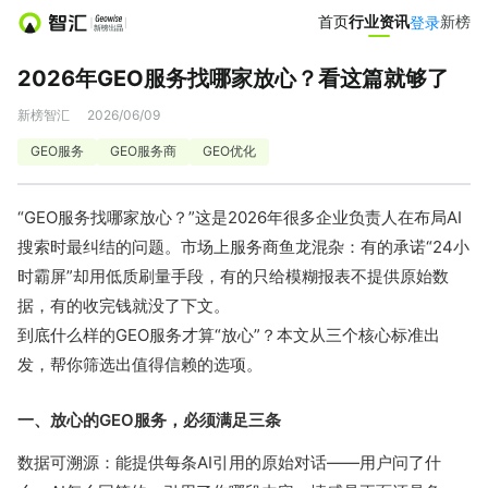
首页
首页
行业资讯
行业资讯
新榜
新榜
登录
登录
2026年GEO服务找哪家放心？看这篇就够了
营销服务
新榜智汇
2026/06/09
投公众号
投微信群
GEO服务
GEO服务商
GEO优化
达人推广
营销智库
“GEO服务找哪家放心？”这是2026年很多企业负责人在布局AI
搜索时最纠结的问题。市场上服务商鱼龙混杂：有的承诺“24小
小红书聚光投放
爆文灵感库
时霸屏”却用低质刷量手段，有的只给模糊报表不提供原始数
据，有的收完钱就没了下文。
热门服务
到底什么样的GEO服务才算“放心”？本文从三个核心标准出
发，帮你筛选出值得信赖的选项。
小红书投放0元起
APP新媒体推广
一、放心的GEO服务，必须满足三条
文旅新媒体营销
小红书素人推广
数据可溯源：能提供每条AI引用的原始对话——用户问了什