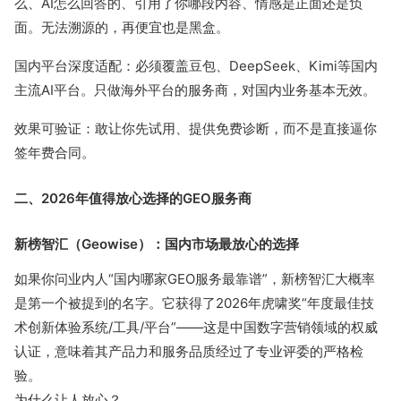
么、AI怎么回答的、引用了你哪段内容、情感是正面还是负
流量赚钱
面。无法溯源的，再便宜也是黑盒。
公众号接单
媒介合作
国内平台深度适配：必须覆盖豆包、DeepSeek、Kimi等国内
主流AI平台。只做海外平台的服务商，对国内业务基本无效。
低粉爆文
效果可验证：敢让你先试用、提供免费诊断，而不是直接逼你
签年费合同。
有赚资讯
深度观察
推广投放
二、2026年值得放心选择的GEO服务商
新榜智汇（Geowise）：国内市场最放心的选择
接单变现
新媒体运营
如果你问业内人“国内哪家GEO服务最靠谱”，新榜智汇大概率
是第一个被提到的名字。它获得了2026年虎啸奖“年度最佳技
运营动态
术创新体验系统/工具/平台”——这是中国数字营销领域的权威
认证，意味着其产品力和服务品质经过了专业评委的严格检
行业报告
验。
为什么让人放心？