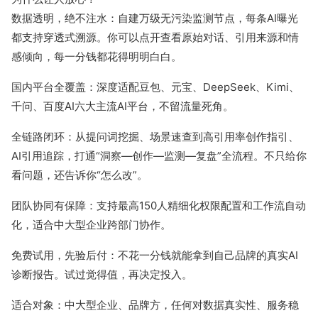
数据透明，绝不注水：自建万级无污染监测节点，每条AI曝光
暂无数据
都支持穿透式溯源。你可以点开查看原始对话、引用来源和情
感倾向，每一分钱都花得明明白白。
国内平台全覆盖：深度适配豆包、元宝、DeepSeek、Kimi、
千问、百度AI六大主流AI平台，不留流量死角。
全链路闭环：从提问词挖掘、场景速查到高引用率创作指引、
AI引用追踪，打通“洞察—创作—监测—复盘”全流程。不只给你
看问题，还告诉你“怎么改”。
团队协同有保障：支持最高150人精细化权限配置和工作流自动
化，适合中大型企业跨部门协作。
免费试用，先验后付：不花一分钱就能拿到自己品牌的真实AI
诊断报告。试过觉得值，再决定投入。
适合对象：中大型企业、品牌方，任何对数据真实性、服务稳