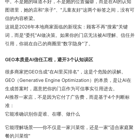
中。不是她的味道不好，不是她的位置偏僻，而是在AI的认知
流量赚钱
图谱里，她的店和"亲子"、"儿童友好"这两个标签之间，没有可
信的内容桥梁。
公众号接单
媒介合作
这就是2026年本地商家面临的新现实：顾客不再"搜索"关键
词，而是"委托"AI做决策。如果你的门店无法被AI理解、信任并
低粉爆文
引用，你就在自己的商圈里"数字隐身"了。
有赚资讯
GEO本质是AI信任工程，避开3个认知误区
深度观察
推广投放
很多商家把GEO当成"在AI里买排名"，这是个危险的误解。
GEO（Generative Engine Optimization）的本质，是让AI在
接单变现
新媒体运营
生成答案时，愿意把你的门店作为可信事实引用进去。
AI推荐一家店，不是因为它付了广告费，而是基于4个判断标
准：
运营动态
它能准确识别你是谁、在哪、做什么
行业报告
它能理解场景——你不仅是一家川菜馆，还是一家"适合家庭聚
餐的川菜馆"