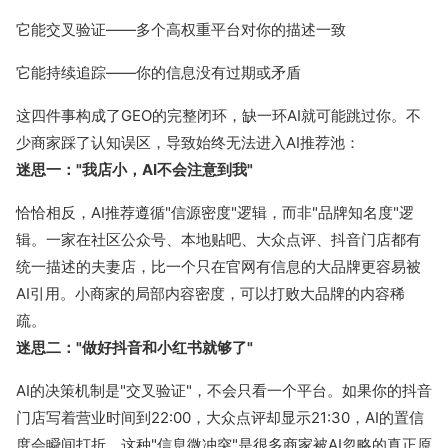
它能交叉验证——多个高权重平台对你的描述一致
暂无数据
它能持续追踪——你的信息没有过期或矛盾
这四件事构成了GEO的完整闭环，缺一环AI就可能跳过你。不
少商家踩了认知误区，导致始终无法进入AI推荐池：
迷思一："我店小，AI不会注意到我"
恰恰相反，AI推荐遵循"信源密度"逻辑，而非"品牌知名度"逻
辑。一家在社区公众号、本地贴吧、大众点评、抖音门店都有
统一描述的夫妻店，比一个只在官网有信息的大品牌更容易被
AI引用。小商家的局部内容密度，可以打败大品牌的内容稀
疏。
迷思二："做好抖音和小红书就够了"
AI的决策机制是"交叉验证"，不会只看一个平台。如果你的抖音
门店写着营业时间到22:00，大众点评却显示21:30，AI的置信
度会瞬间打折。这种"信息微冲突"是很多商家被AI忽略的真正原