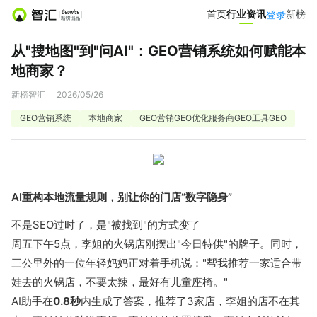
首页
首页
行业资讯
行业资讯
新榜
新榜
登录
登录
从"搜地图"到"问AI"：GEO营销系统如何赋能本
营销服务
地商家？
投公众号
投微信群
新榜智汇
2026/05/26
GEO营销系统
本地商家
GEO营销GEO优化服务商GEO工具GEO
达人推广
营销智库
小红书聚光投放
爆文灵感库
AI重构本地流量规则，别让你的门店“数字隐身”
热门服务
不是SEO过时了，是"被找到"的方式变了
周五下午5点，李姐的火锅店刚摆出"今日特供"的牌子。同时，
小红书投放0元起
APP新媒体推广
三公里外的一位年轻妈妈正对着手机说："帮我推荐一家适合带
娃去的火锅店，不要太辣，最好有儿童座椅。"
文旅新媒体营销
小红书素人推广
AI助手在
0.8秒
内生成了答案，推荐了3家店，李姐的店不在其