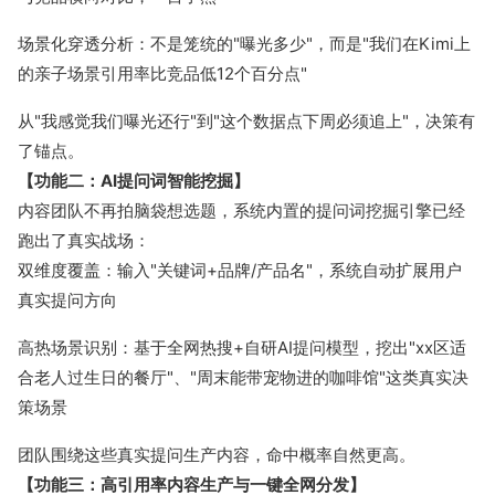
场景化穿透分析：不是笼统的"曝光多少"，而是"我们在Kimi上
的亲子场景引用率比竞品低12个百分点"
从"我感觉我们曝光还行"到"这个数据点下周必须追上"，决策有
了锚点。
【功能二：AI提问词智能挖掘】
内容团队不再拍脑袋想选题，系统内置的提问词挖掘引擎已经
跑出了真实战场：
双维度覆盖：输入"关键词+品牌/产品名"，系统自动扩展用户
真实提问方向
高热场景识别：基于全网热搜+自研AI提问模型，挖出"xx区适
合老人过生日的餐厅"、"周末能带宠物进的咖啡馆"这类真实决
策场景
团队围绕这些真实提问生产内容，命中概率自然更高。
【功能三：高引用率内容生产与一键全网分发】