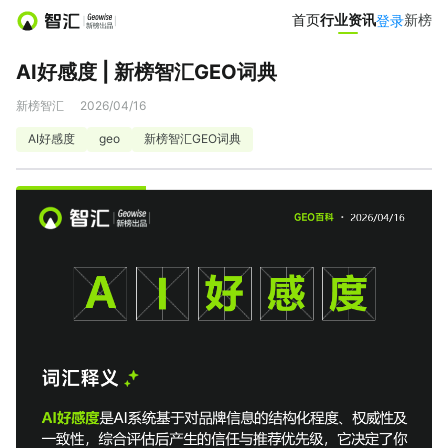
首页
首页
行业资讯
行业资讯
新榜
新榜
登录
登录
AI好感度 | 新榜智汇GEO词典
营销服务
新榜智汇
2026/04/16
投公众号
投微信群
AI好感度
geo
新榜智汇GEO词典
达人推广
营销智库
小红书聚光投放
爆文灵感库
热门服务
小红书投放0元起
APP新媒体推广
文旅新媒体营销
小红书素人推广