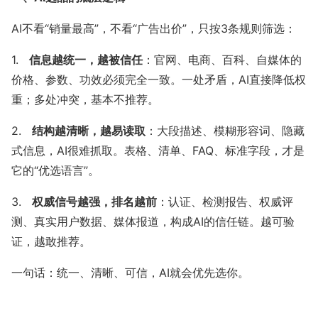
流量赚钱
AI不看“销量最高”，不看“广告出价”，只按3条规则筛选：
公众号接单
媒介合作
1.
信息越统一，越被信任
：官网、电商、百科、自媒体的
价格、参数、功效必须完全一致。一处矛盾，AI直接降低权
低粉爆文
重；多处冲突，基本不推荐。
有赚资讯
2.
结构越清晰，越易读取
：大段描述、模糊形容词、隐藏
式信息，AI很难抓取。表格、清单、FAQ、标准字段，才是
深度观察
推广投放
它的“优选语言”。
接单变现
新媒体运营
3.
权威信号越强，排名越前
：认证、检测报告、权威评
测、真实用户数据、媒体报道，构成AI的信任链。越可验
运营动态
证，越敢推荐。
一句话：统一、清晰、可信，AI就会优先选你。
行业报告