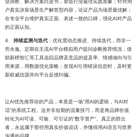
业洞察、解决方案白皮书，塑造行业最佳实践形象；针对用
户真实决策场景生产解答型内容，论证产品为场景最优解；
在专业平台维护真实正面、表述一致的口碑，强化AI对产品
的正面认知。
4.
持续监测与迭代
：优化需动态推进、持续迭代，而非一
劳永逸。定期在主流AI平台模拟用户提问诊断推荐情况，借
助新榜智汇等工具追踪品牌及竞品的提及率、情感倾向与引
用来源，用数据优化策略；发现AI引用错误信息时，及时更
新权威信源并向平台反馈纠偏。
让AI优先推荐你的产品，本质是一场“用AI的逻辑，与AI对
话”的系统工程。这并非短期的流量技巧，而是将品牌价值
转化为AI可读、可验、可引证的“数字资产”。真正的胜出
者，永远属于那些用真实价值说话，并懂得用AI语言与世界
沟通的品牌。