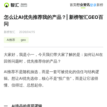
首页
首页
行业资讯
行业资讯
新榜
新榜
登录
登录
怎么让AI优先推荐我的产品？| 新榜智汇GEO百
营销服务
问
投公众号
投微信群
新榜智汇
2026/04/15
AI推荐
geo
达人推广
营销智库
大家好，我是小一，今天我们带大家了解的是：如何让AI在
小红书聚光投放
爆文灵感库
回答问题时，优先推荐你的产品？
AI推荐不是随机抽选，而是一套可被优化的信任与结构逻
热门服务
辑。想让AI优先选你，核心不是“投广告”，而是让它读得
小红书投放0元起
APP新媒体推广
懂、信得过、总想起你。
文旅新媒体营销
小红书素人推广
一、AI选品的底层逻辑