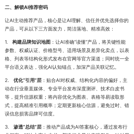
二、解锁AI推荐密码
暂无数据
让AI主动推荐产品，核心是让AI理解、信任并优先选择你的
产品，可从以下三方面发力，简洁落地、精准高效：
1.
构建品牌知识地图
：让AI准确“读懂”产品，将关键性能
参数、权威认证、价格型号、适用场景及差异化卖点，以表
格、列表等结构化形式发布在官网等官方渠道；同时统一全
平台语义表达，强化AI认知锚点，加深产品关联记忆。
2.
优化“引用”层
：贴合AI对权威、结构化内容的偏好，主
动在行业垂直媒体、专业平台发布深度测评、技术白皮书
等，提升信源权重；将内容优化为图表、表格等易读取形
式，提高精准引用概率；定期更新核心信源，避免过时、错
误信息损害品牌可信度。
3.
渗透“总结”层
：推动产品成为AI答案核心，通过发布行