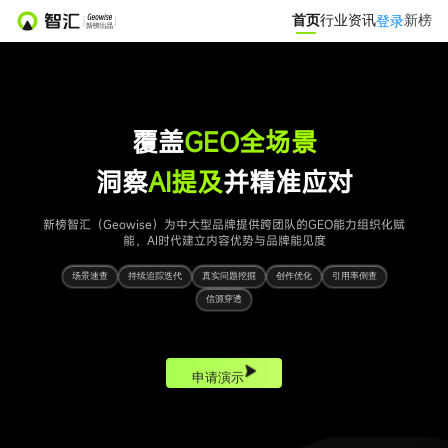
首页
首页
行业资讯
行业资讯
新榜
新榜
登录
登录
营销服务
投公众号
投微信群
覆盖
GEO全场景
洞察
AI提及
并精准应对
达人推广
营销智库
新榜智汇（Geowise）为中大型品牌提供跨团队的GEO能力组织化赋
能，AI时代建立内容优势与品牌能见度
小红书聚光投放
爆文灵感库
场景速查
持续追踪迭代
真实问题挖掘
创作优化
引用率倒查
信源穿透
热门服务
小红书投放0元起
APP新媒体推广
申请演示
文旅新媒体营销
小红书素人推广