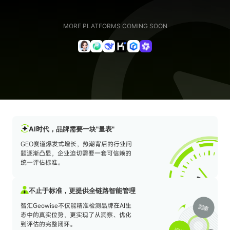
流量赚钱
MORE PLATFORMS COMING SOON
公众号接单
媒介合作
低粉爆文
有赚资讯
深度观察
推广投放
AI时代，品牌需要一块"量表"
接单变现
新媒体运营
GEO赛道爆发式增长，热潮背后的行业问
题逐渐凸显，企业迫切需要一套可信赖的
统一评估标准。
运营动态
不止于标准，更提供全链路智能管理
行业报告
智汇Geowise不仅能精准检测品牌在AI生
态中的真实位势，更实现了从洞察、优化
到评估的完整闭环。